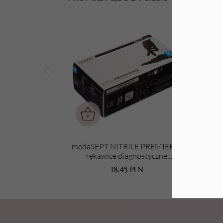
Tarki i nakładki
medaSEPT NITRILE PREMIER M
me
rękawice diagnostyczne,
nitrylowe, bezpudrowe, czarne
ni
18,45
PLN
100 szt.