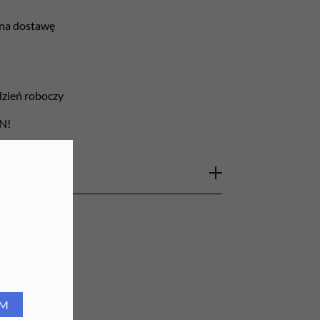
URZĄDZENIA
 na dostawę
Lampy do paznokci
Lampy na biurko
 dzień roboczy
Podgrzewacze do wosku
LN!
we, zalecane dla osób uczulonych na lateks,
nie w służbie zdrowia. Przeznaczone są do
nych, czynności terapeutycznych i do prac z
niają najwyższy komfort pracy i naturalne
nika. Charakteryzują się elastycznością i
e. Rolowany mankiet ułatwia zakładanie i
RM
aniu się.