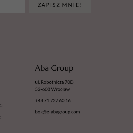
ZAPISZ MNIE!
Aba Group
ul. Robotnicza 70D
53-608 Wrocław
+48 71 727 60 16
ci
bok@e-abagroup.com
e