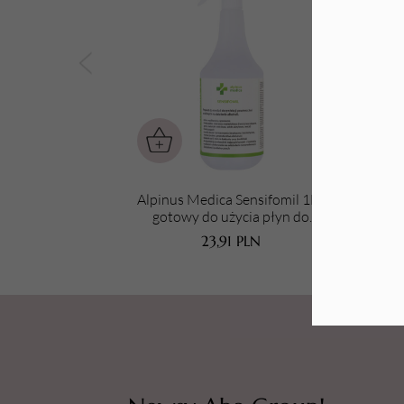
Tarki i nakładki
Alpinus Medica Sensifomil 1L -
Alpi
gotowy do użycia płyn do
Sp
dezynfekcji powierzchni ze
23,91
PLN
spryskiwaczem spieniającym