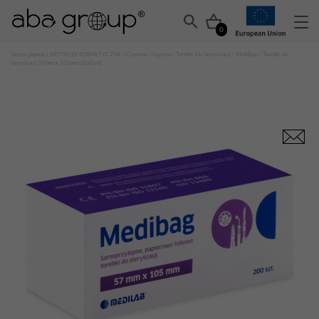
0
Strona główna
/
ARTYKUŁY KOSMETYCZNE
/
Czystość i Higiena
/
Torebki Do Sterylizacji
/ MediBag – Torebki do
sterylizacji 57mm x 105mm (200szt)