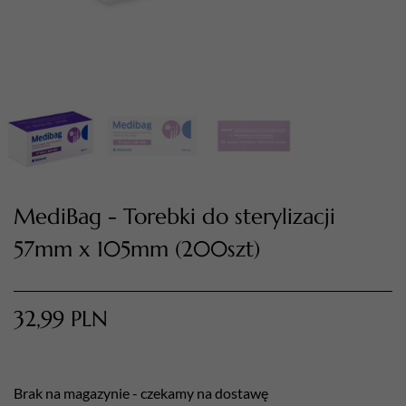
MediBag - Torebki do sterylizacji
TWÓJ KOSZYK (
0
)
57mm x 105mm (200szt)
Suma koszyka (
0
)
PRZEJDŹ DO KOSZYKA
32,99
PLN
Brak na magazynie - czekamy na dostawę