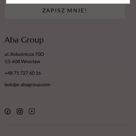
ZAPISZ MNIE!
Aba Group
ul. Robotnicza 70D
53-608 Wrocław
+48 71 727 60 16
bok@e-abagroup.com