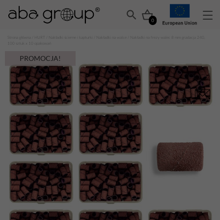
0
Strona główna
/
HURT
/
Nakładki ścierne i kapturki
/
Nakładki na walce
/ Nakładki na frezy walec 8 mm gradacja 240,
100 sztuk x 10 opakowań
PROMOCJA!