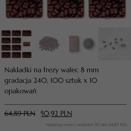
Nakładki na frezy walec 8 mm
gradacja 240, 100 sztuk x 10
TWÓJ KOSZYK (
0
)
opakowań
Suma koszyka (
0
)
PRZEJDŹ DO KOSZYKA
64,89
PLN
50,92
PLN
Najniższa cena z ostatnich 30 dni:
64,89
PLN