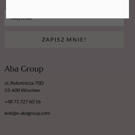
ZAPISZ MNIE!
Aba Group
ul. Robotnicza 70D
53-608 Wrocław
+48 71 727 60 16
bok@e-abagroup.com