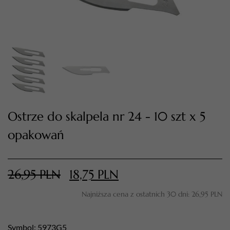
Ostrze do skalpela nr 24 - 10 szt x 5
opakowań
TWÓJ KOSZYK (
0
)
Suma koszyka (
0
)
26,95
PLN
18,75
PLN
PRZEJDŹ DO KOSZYKA
Najniższa cena z ostatnich 30 dni:
26,95
PLN
Symbol: 5973G5