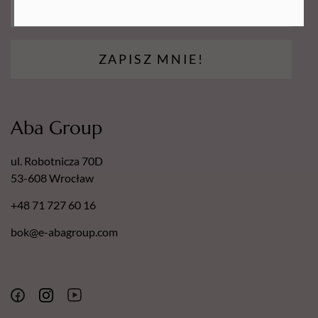
ZAPISZ MNIE!
Aba Group
ul. Robotnicza 70D
53-608 Wrocław
+48 71 727 60 16
bok@e-abagroup.com