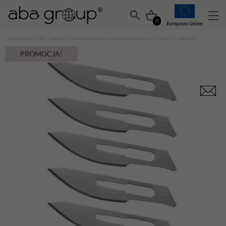
0
Strona główna
/
HURT
/
Narzędzia
/
Przyrządy do pedicure
/ Ostrze do skalpela nr 24 – 10 szt x 5 opakowań
PROMOCJA!