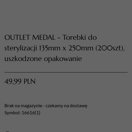
OUTLET MEDAL - Torebki do
sterylizacji 135mm x 250mm (200szt),
uszkodzone opakowanie
TWÓJ KOSZYK (
0
)
49,99
PLN
Suma koszyka (
0
)
PRZEJDŹ DO KOSZYKA
Brak na magazynie - czekamy na dostawę
Symbol: 16616(1)