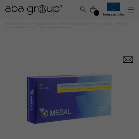
0
Strona główna
/
OUTLET
/
KATEGORIE PRODUKTOWE
/
CZYSTOŚĆ I HIGIENA
/ OUTLET MEDAL – Torebki do
sterylizacji 135mm x 250mm (200szt), uszkodzone opakowanie