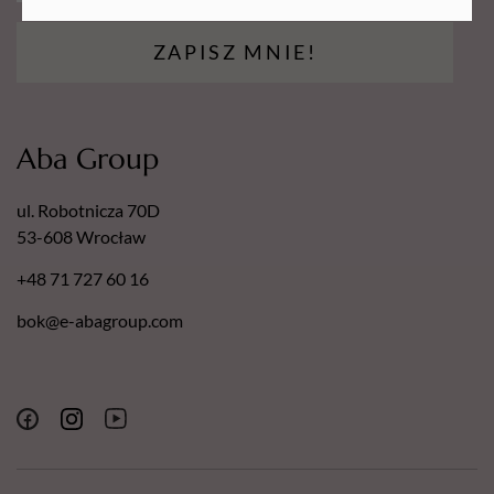
ZAPISZ MNIE!
Aba Group
ul. Robotnicza 70D
53-608 Wrocław
+48 71 727 60 16
bok@e-abagroup.com