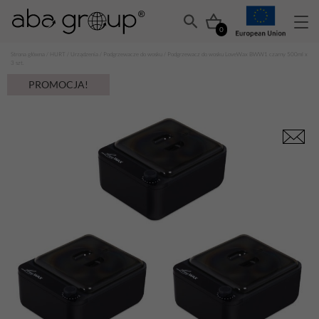
0
Strona główna
/
HURT
/
Urządzenia
/
Podgrzewacze do wosku
/ Podgrzewacz do wosku LoveWax BWW1 czarny 500ml x
3 szt.
PROMOCJA!