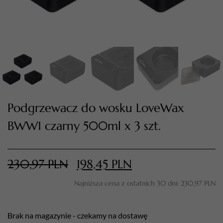
Podgrzewacz do wosku LoveWax
BWW1 czarny 500ml x 3 szt.
TWÓJ KOSZYK (
0
)
Suma koszyka (
0
)
230,97
PLN
198,45
PLN
PRZEJDŹ DO KOSZYKA
Najniższa cena z ostatnich 30 dni:
230,97
PLN
Brak na magazynie - czekamy na dostawę