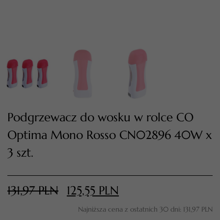
Podgrzewacz do wosku w rolce CO
Optima Mono Rosso CN02896 40W x
TWÓJ KOSZYK (
0
)
Suma koszyka (
0
)
3 szt.
PRZEJDŹ DO KOSZYKA
131,97
PLN
125,55
PLN
Najniższa cena z ostatnich 30 dni:
131,97
PLN