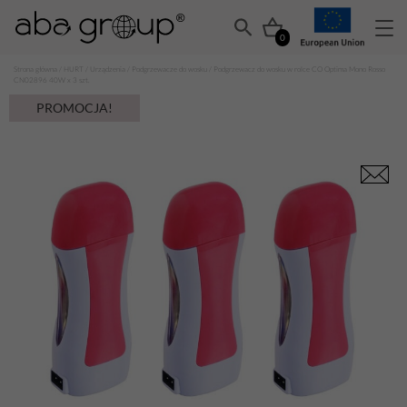
0
Strona główna
/
HURT
/
Urządzenia
/
Podgrzewacze do wosku
/ Podgrzewacz do wosku w rolce CO Optima Mono Rosso
CN02896 40W x 3 szt.
PROMOCJA!