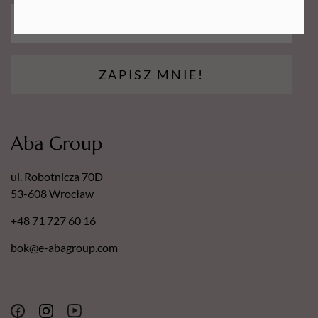
Zawsze przed nałożeniem wosku na skórę
upewnij się, że
jego temperatura jest odpowiednia
– zbyt gorący wosk
może spowodować oparzenia.
ZAPISZ MNIE!
Aba Group
ul. Robotnicza 70D
53-608 Wrocław
+48 71 727 60 16
bok@e-abagroup.com