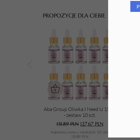
P
Tarki i nakładki
PROPOZYCJE DLA CIEBIE
Aba Group Oliwka I Need U 15 ml
Aba 
- zestaw 10 szt.
131,89
PLN
127,67
PLN
Najniższa cena z ostatnich 30 dni:
N
131,89
PLN