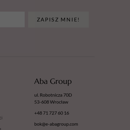
ZAPISZ MNIE!
Aba Group
ul. Robotnicza 70D
53-608 Wrocław
+48 71 727 60 16
ci
bok@e-abagroup.com
e