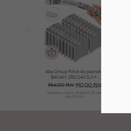
Tarki i nakładki
Aba Group Pilnik do paznokci
Aba 
BANAN 180/240 SLIM -
FLAMING, 1000 sztuk
984,00
PLN
950,00
PLN
Najniższa cena z ostatnich 30 dni:
N
984,00
PLN