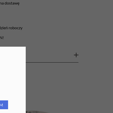
 na dostawę
URZĄDZENIA
Lampy do paznokci
 dzień roboczy
Lampy na biurko
LN!
Podgrzewacze do wosku
wykonany z różowej włókniny, pakowany w
ki lekarskie, fotele ginekologiczne,stoły do
ch orazkosmetyczych.
RM