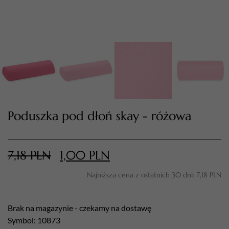
Poduszka pod dłoń skay - różowa
TWÓJ KOSZYK (
0
)
Suma koszyka (
0
)
7,18
PLN
1,00
PLN
Najniższa cena z ostatnich 30 dni:
7,18
PLN
PRZEJDŹ DO KOSZYKA
Brak na magazynie - czekamy na dostawę
Symbol: 10873