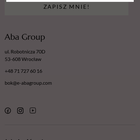
ZAPISZ MNIE!
Aba Group
ul. Robotnicza 70D
53-608 Wrocław
+48 71 727 60 16
bok@e-abagroup.com