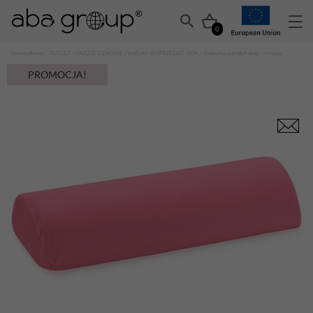
0
Strona główna
/
OUTLET
/
OKAZJE CENOWE
/
WIELKA WYPRZEDAŻ -90%
/ Poduszka pod dłoń skay – różowa
PROMOCJA!