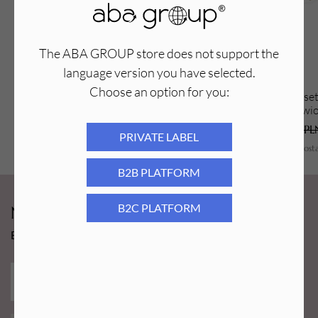
Kolor:
różowy
The ABA GROUP store does not support the
language version you have selected.
Choose an option for you:
Aba Group Profesjonalne Cęgi do
Aba Group Pęset
gięcia drutu złote (1600)
lekko zakrzywio
109,99
PLN
39,90
PLN
26,94
PL
PRIVATE LABEL
Najniższa cena z ostatnich 30 dni:
109,99
PLN
Najniższa cena z ost
B2B PLATFORM
B2C PLATFORM
Newsy Aba Group!
Bądź na bieżąco i łap promocję tylko dla subskrybentów!