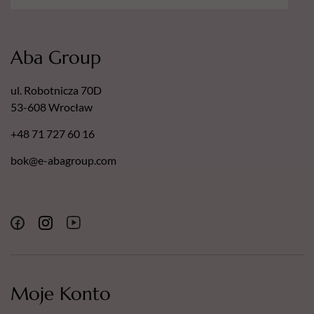
zapewnia długą żywotność produktu.
Zestaw
– doskonałe rozwiązanie zarówno do salonów
kosmetycznych, jak i użytku domowego.
Aba Group
Zainwestuj w profesjonalne narzędzie, które sprawi, że Twoje
stylizacje paznokci będą perfekcyjne w każdym detalu!
ul. Robotnicza 70D
53-608 Wrocław
+48 71 727 60 16
bok@e-abagroup.com
Moje Konto