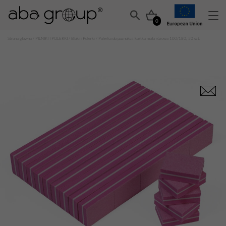
0
Strona główna
/
PILNIKI I POLERKI
/
Bloki i Polerki
/ Polerka do paznokci, kostka mała różowa 100/180, 50 szt.