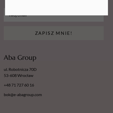
Sprawdzą się w gabinetach stomatologicznych i
medycznych.
Zapewniają sterylność i komfort podczas zabiegów.
ZAPISZ MNIE!
Aba Group
ul. Robotnicza 70D
53-608 Wrocław
+48 71 727 60 16
bok@e-abagroup.com