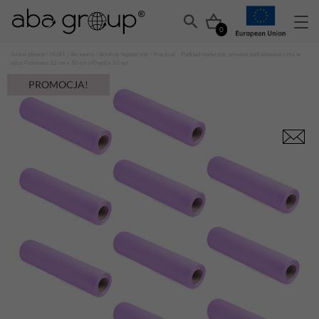
0
Strona główna
/
HURT
/
Akcesoria
/
Artykuły higieniczne
/ Practical – Podkład medyczny, serweta podfoliowana cięta w
rolce Fioletowa 32 cm x 50 cm (40 szt) x 10 szt.
PROMOCJA!