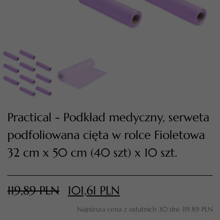
Practical - Podkład medyczny, serweta
podfoliowana cięta w rolce Fioletowa
TWÓJ KOSZYK (
0
)
32 cm x 50 cm (40 szt) x 10 szt.
Suma koszyka (
0
)
PRZEJDŹ DO KOSZYKA
119,89
PLN
101,61
PLN
Najniższa cena z ostatnich 30 dni:
119,89
PLN