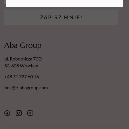
ZAPISZ MNIE!
Aba Group
ul. Robotnicza 70D
53-608 Wrocław
+48 71 727 60 16
bok@e-abagroup.com