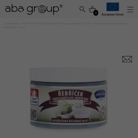
0
Strona główna
/
KOSMETYKA PROFESJONALNA
/
Pielęgnacja wg marki
/
Putorius
/ Putorius Maść przeciwzapalna z
krwawnika, 150 ml