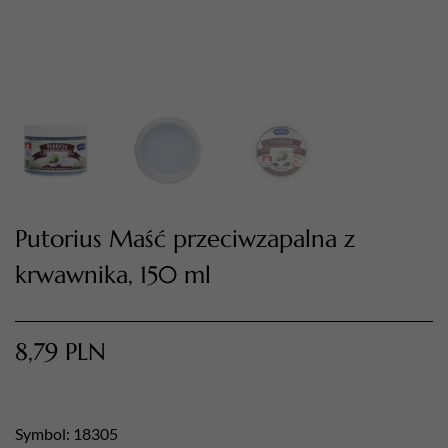
Putorius Maść przeciwzapalna z
krwawnika, 150 ml
TWÓJ KOSZYK (
0
)
Suma koszyka (
0
)
8,79
PLN
PRZEJDŹ DO KOSZYKA
Symbol: 18305