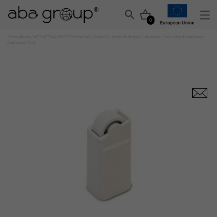
0
Strona główna
/
KOSMETYKA PROFESJONALNA
/
Depilacja
/
Woski do depilacji i akcesoria
/ Rolka Mini do Aplikatora
Americano 15 ml