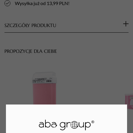
Wysyłka już od 13,99 PLN!
SZCZEGÓŁY PRODUKTU
Rolka wymienna do aplikatora typu Americano
PROPOZYCJE DLA CIEBIE