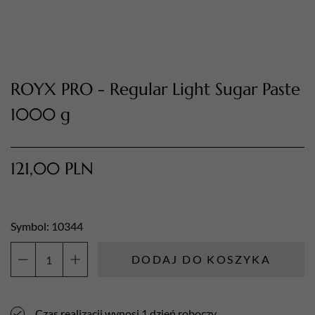
ROYX PRO - Regular Light Sugar Paste
1000 g
121,00
PLN
TWÓJ KOSZYK (
0
)
Suma koszyka (
0
)
Symbol: 10344
PRZEJDŹ DO KOSZYKA
DODAJ DO KOSZYKA
ilość
ROYX
PRO
Czas realizacji wynosi 1 dzień roboczy