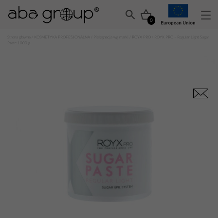
0
Strona główna
/
KOSMETYKA PROFESJONALNA
/
Pielęgnacja wg marki
/
ROYX PRO
/ ROYX PRO – Regular Light Sugar
Paste 1000 g