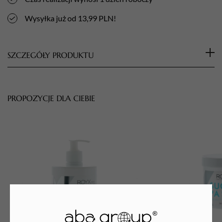
-
Regular
Wysyłka już od 13,99 PLN!
Light
Sugar
Paste
SZCZEGÓŁY PRODUKTU
1000
g
Pasta średnio twarda. Można ją delikatnie podgrzać
przed użyciem do temperatury nie wyższej niż 37 stopni.
PROPOZYCJE DLA CIEBIE
​​​​​​​Zastosowanie:
Nadaje się do depilacji małych powierzchni, ale można ją
również z powodzeniem stosować na dużych
powierzchniach, takich jak: nogi, ręce, brzuch, plecy czy klatka
piersiowa.