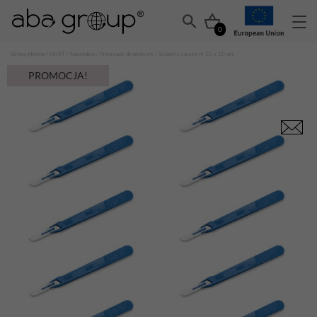
0
Strona główna
/
HURT
/
Narzędzia
/
Przyrządy do pedicure
/ Skalpel z rączką nr 10 x 10 szt.
PROMOCJA!