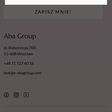
ZAPISZ MNIE!
Aba Group
ul. Robotnicza 70D
53-608 Wrocław
+48 71 727 60 16
bok@e-abagroup.com