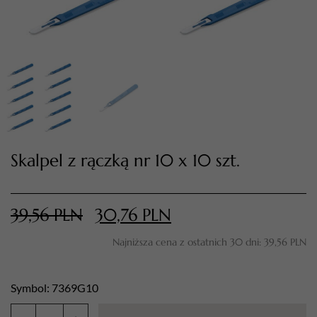
Skalpel z rączką nr 10 x 10 szt.
TWÓJ KOSZYK (
0
)
Suma koszyka (
0
)
39,56
PLN
30,76
PLN
Najniższa cena z ostatnich 30 dni:
39,56
PLN
PRZEJDŹ DO KOSZYKA
Symbol: 7369G10