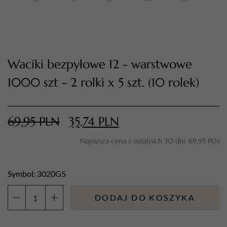
Waciki bezpyłowe 12 - warstwowe
1000 szt - 2 rolki x 5 szt. (10 rolek)
69,95
PLN
35,74
PLN
TWÓJ KOSZYK (
0
)
Najniższa cena z ostatnich 30 dni:
69,95
PLN
Suma koszyka (
0
)
PRZEJDŹ DO KOSZYKA
Symbol: 3020G5
DODAJ DO KOSZYKA
ilość
Waciki