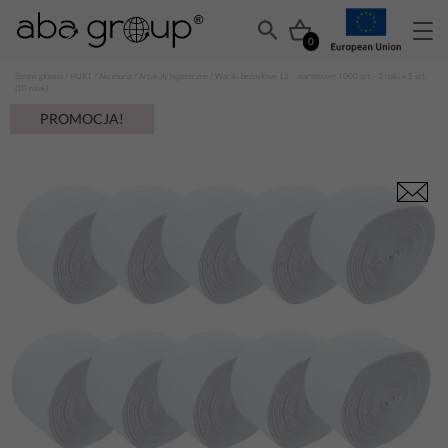
0
Strona główna
/
HURT
/
Akcesoria
/
Artykuły higieniczne
/ Waciki bezpyłowe 12 – warstwowe 1000 szt – 2 rolki x 5 szt.
(10 rolek)
PROMOCJA!