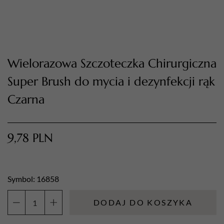
Wielorazowa Szczoteczka Chirurgiczna
Super Brush do mycia i dezynfekcji rąk
Czarna
TWÓJ KOSZYK (
0
)
9,78
PLN
Suma koszyka (
0
)
PRZEJDŹ DO KOSZYKA
Symbol: 16858
DODAJ DO KOSZYKA
ilość
Wielorazowa