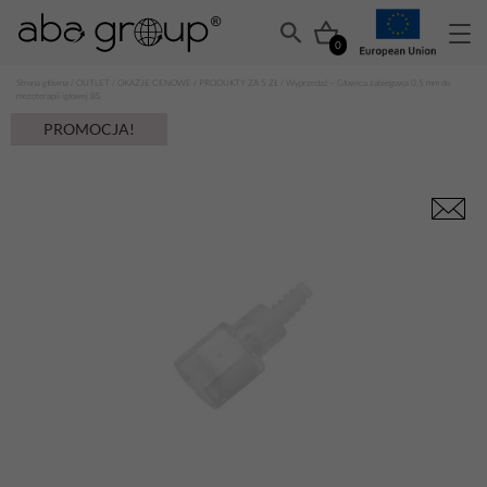
0
Strona główna
/
OUTLET
/
OKAZJE CENOWE
/
PRODUKTY ZA 5 ZŁ
/ Wyprzedaż – Głowica zabiegowa 0.5 mm do
mezoterapii igłowej BS
PROMOCJA!