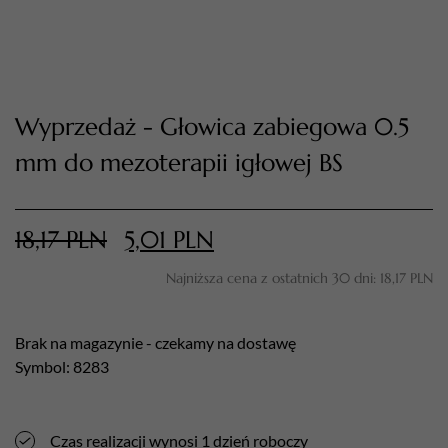
Wyprzedaż - Głowica zabiegowa 0.5
mm do mezoterapii igłowej BS
18,17
PLN
5,01
PLN
TWÓJ KOSZYK (
0
)
Suma koszyka (
0
)
Najniższa cena z ostatnich 30 dni:
18,17
PLN
PRZEJDŹ DO KOSZYKA
Brak na magazynie - czekamy na dostawę
Symbol: 8283
Czas realizacji wynosi 1 dzień roboczy