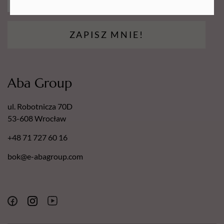
ZAPISZ MNIE!
Aba Group
ul. Robotnicza 70D
53-608 Wrocław
+48 71 727 60 16
bok@e-abagroup.com