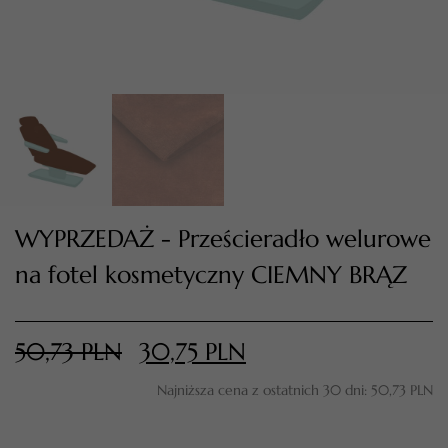
WYPRZEDAŻ - Prześcieradło welurowe
na fotel kosmetyczny CIEMNY BRĄZ
TWÓJ KOSZYK (
0
)
Suma koszyka (
0
)
50,73
PLN
30,75
PLN
PRZEJDŹ DO KOSZYKA
Najniższa cena z ostatnich 30 dni:
50,73
PLN