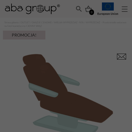
0
Strona główna
/
OUTLET
/
OKAZJE CENOWE
/
WIELKA WYPRZEDAŻ -90%
/ WYPRZEDAŻ – Prześcieradło welurowe
na fotel kosmetyczny CIEMNY BRĄZ
PROMOCJA!