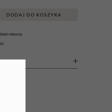
URZĄDZENIA
DODAJ DO KOSZYKA
Lampy do paznokci
Lampy na biurko
 dzień roboczy
Podgrzewacze do wosku
LN!
entowe. Pasujące do większości frezarek na
do piłowania suchej masy żelowej, usuwania