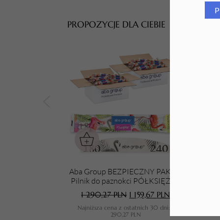
P
Tarki i nakładki
PROPOZYCJE DLA CIEBIE
Aba Group BEZPIECZNY PAKIET
Aba 
Pilnik do paznokci PÓŁKSIĘŻYC
180/240 STANDARD - FLAMING,
1 290,27
PLN
1 159,67
PLN
1000 sztuk
Najniższa cena z ostatnich 30 dni:
1
N
290,27
PLN