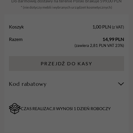
Do darmowej dostawy na terenie Polski brakuje
599,00
PLN
szpic,
* (nie dotyczy mebli i wybranych urządzeń kosmetycznych)
C
Koszyk
1,00
PLN
(z VAT)
Razem
14,99
PLN
(zawiera
2,81
PLN
VAT 23%)
PRZEJDŹ DO KASY
Kod rabatowy
CZAS REALIZACJI WYNOSI 1 DZIEŃ ROBOCZY