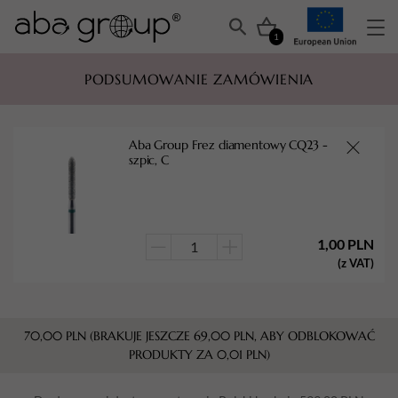
1
PODSUMOWANIE ZAMÓWIENIA
Aba Group Frez diamentowy CQ23 -
szpic, C
1,00
PLN
ilość
(z VAT)
Aba
Group
Frez
70,00
PLN
(BRAKUJE JESZCZE
69,00
PLN
, ABY ODBLOKOWAĆ
diamentowy
PRODUKTY ZA
0,01
PLN
)
CQ23
-