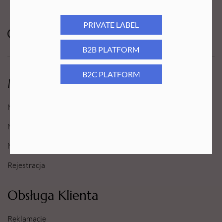
PRIVATE LABEL
B2B PLATFORM
B2C PLATFORM
Moje Konto
Moje konto
Moje Zamówienia
Moje Ulubione
Rejestracja
Obsługa Klienta
Reklamacje