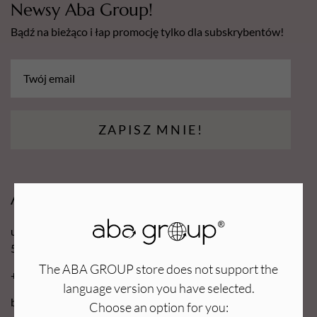
Newsy Aba Group!
Bądź na bieżąco i łap promocję tylko dla subskrybentów!
ZAPISZ MNIE!
Aba Group
ul. Robotnicza 70D
53-608 Wrocław
The ABA GROUP store does not support the
+48 71 727 60 16
language version you have selected.
bok@e-abagroup.com
Choose an option for you: