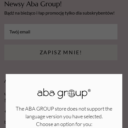
Newsy Aba Group!
Bądź na bieżąco i łap promocję tylko dla subskrybentów!
ZAPISZ MNIE!
Aba Group
ul. Robotnicza 70D
53-608 Wrocław
The ABA GROUP store does not support the
+48 71 727 60 16
language version you have selected.
bok@e-abagroup.com
Choose an option for you: