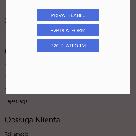
PRIVATE LABEL
B2B PLATFORM
B2C PLATFORM
Moje Konto
Moje konto
Moje Zamówienia
Moje Ulubione
Rejestracja
Obsługa Klienta
Reklamacje