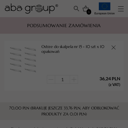
1
PODSUMOWANIE ZAMÓWIENIA
Ostrze do skalpela nr 15 - 10 szt x 10
opakowań
36,24
PLN
ilość
(z VAT)
Ostrze
do
skalpela
70,00
PLN
(BRAKUJE JESZCZE
33,76
PLN
, ABY ODBLOKOWAĆ
nr
PRODUKTY ZA
0,01
PLN
)
15
-