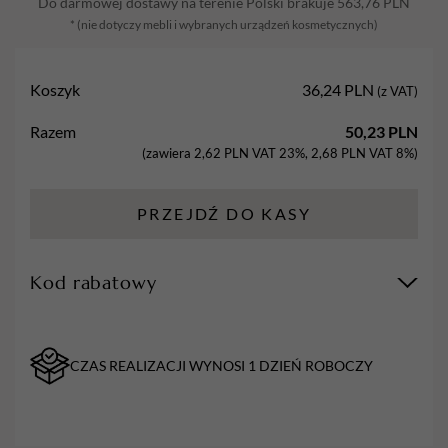
Do darmowej dostawy na terenie Polski brakuje
563,76
PLN
10
* (nie dotyczy mebli i wybranych urządzeń kosmetycznych)
szt
x
10
Koszyk
36,24
PLN
(z VAT)
opakowań
Razem
50,23
PLN
(zawiera
2,62
PLN
VAT 23%,
2,68
PLN
VAT 8%)
PRZEJDŹ DO KASY
Kod rabatowy
CZAS REALIZACJI WYNOSI 1 DZIEŃ ROBOCZY