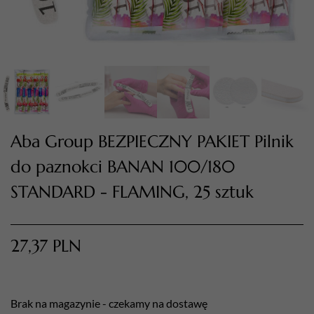
Aba Group BEZPIECZNY PAKIET Pilnik
do paznokci BANAN 100/180
TWÓJ KOSZYK (
0
)
STANDARD - FLAMING, 25 sztuk
Suma koszyka (
0
)
27,37
PLN
PRZEJDŹ DO KOSZYKA
Brak na magazynie - czekamy na dostawę