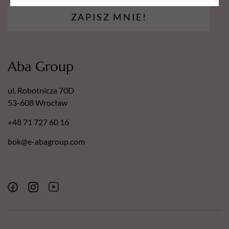
laboratoryjnie i potwierdzone sprawozdaniem
dermatologicznym.
ZAPISZ MNIE!
Nasze pilniki posiadają następujące certyfikaty:
Europejski Certyfikat Bezpieczeństwa.
Certyfikat - Europejska gwarancja najwyższej jakości.
Aba Group
Certyfikat - Europejski lider jakości.
ul. Robotnicza 70D
53-608 Wrocław
+48 71 727 60 16
bok@e-abagroup.com