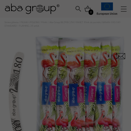
0
Strona główna
/
PILNIKI I POLERKI
/
Pilniki
/ Aba Group BEZPIECZNY PAKIET Pilnik do paznokci BANAN 100/180
STANDARD – FLAMING, 25 sztuk