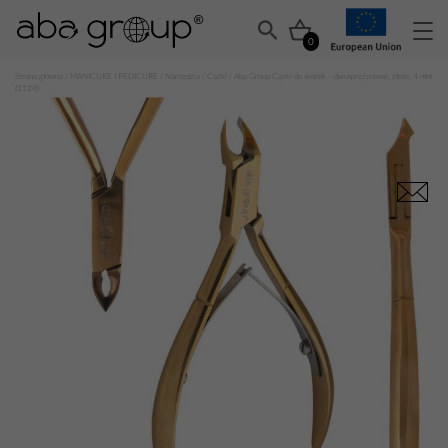
0
Strona główna
/
MANICURE I PEDICURE
/
Narzędzia
/
Cążki
/ Aba Group Cążki do skórek – dwusprężynowe, złote, 4 mm
(1124)