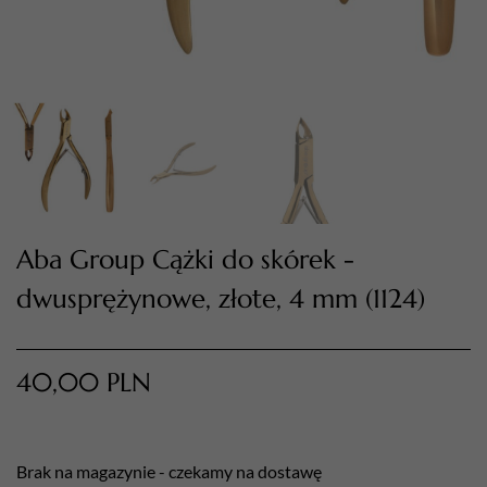
Aba Group Cążki do skórek -
TWÓJ KOSZYK (
0
)
dwusprężynowe, złote, 4 mm (1124)
Suma koszyka (
0
)
PRZEJDŹ DO KOSZYKA
40,00
PLN
Brak na magazynie - czekamy na dostawę