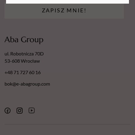
ZAPISZ MNIE!
Aba Group
ul. Robotnicza 70D
53-608 Wrocław
+48 71 727 60 16
bok@e-abagroup.com