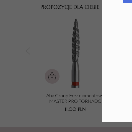
PROPOZYCJE DLA CIEBIE
Tarki i nakładki
Aba Group Frez diamentowy
A
MASTER PRO TORNADO
MA
płomień czerwony - 11 mm
11,00
PLN