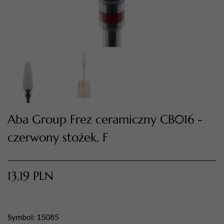
Aba Group Frez ceramiczny CB016 -
czerwony stożek, F
TWÓJ KOSZYK (
0
)
Suma koszyka (
0
)
13,19
PLN
PRZEJDŹ DO KOSZYKA
Symbol: 15085