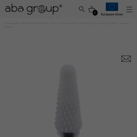
0
Strona główna
/
MANICURE I PEDICURE
/
Frezy
/
Frezy Ceramiczne
/ Aba Group Frez ceramiczny CB016 -czerwony
stożek, F