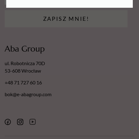
ZAPISZ MNIE!
Aba Group
ul. Robotnicza 70D
53-608 Wrocław
+48 71 727 60 16
bok@e-abagroup.com