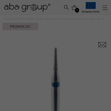
0
Strona główna
/
OUTLET
/
OKAZJE CENOWE
/
PRODUKTY ZA 1 ZŁ
/ Aba Group Frez diamentowy MB12 – szpic, M
PROMOCJA!