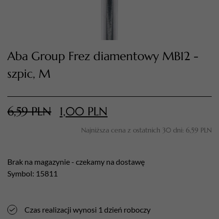
Aba Group Frez diamentowy MB12 -
szpic, M
6,59
PLN
1,00
PLN
TWÓJ KOSZYK (
0
)
Najniższa cena z ostatnich 30 dni:
6,59
PLN
Suma koszyka (
0
)
PRZEJDŹ DO KOSZYKA
Brak na magazynie - czekamy na dostawę
Symbol: 15811
Czas realizacji wynosi 1 dzień roboczy