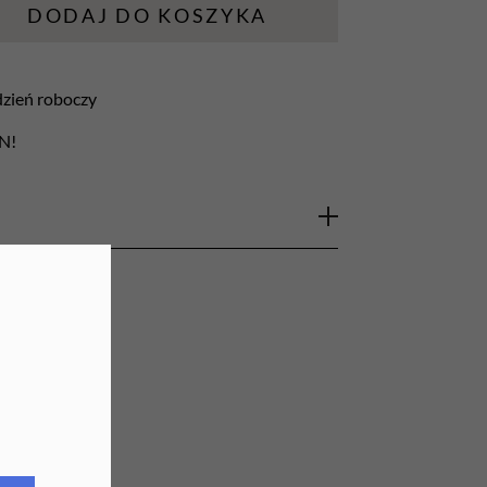
DODAJ DO KOSZYKA
URZĄDZENIA
Lampy do paznokci
 dzień roboczy
Lampy na biurko
LN!
Podgrzewacze do wosku
ym jest precyzyjnie obrobiony kamień. Frezy
du czyli materiału naturalnie występującego
zególne właściwości ścierne. Szczególne
ogii, manicure i pedicure leczniczym. Jego
ie paznokci przed naklejeniem lub
ych na wrastające paznokcie.
 i skracania paznokci oraz delikatnego