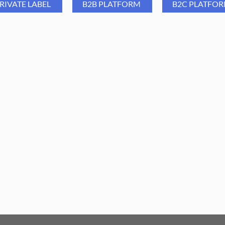
szlifowania i gładzenia skóry
RIVATE LABEL
B2B PLATFORM
B2C PLATFO
paznokcia, tipsy, żel oraz akryl
Group Oliwka I Need U 15 ml
Aba Group Oliwka Bio Line 
- zestaw 10 szt.
5 ml - zestaw 10 szt.
131,89
PLN
127,67
PLN
75,89
PLN
73,32
PLN
ajniższa cena z ostatnich 30 dni:
Najniższa cena z ostatnich 30 dn
131,89
PLN
75,89
PLN