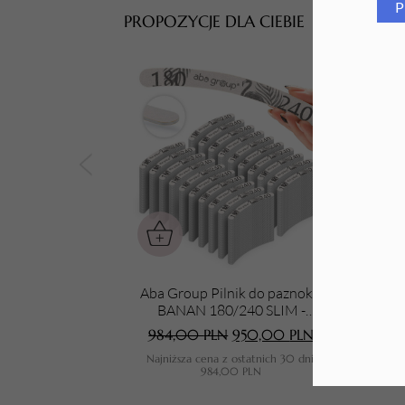
P
PROPOZYCJE DLA CIEBIE
Tarki i nakładki
Aba Group Pilnik do paznokci
Aba 
BANAN 180/240 SLIM -
FLAMING, 1000 sztuk
984,00
PLN
950,00
PLN
Najniższa cena z ostatnich 30 dni:
N
984,00
PLN