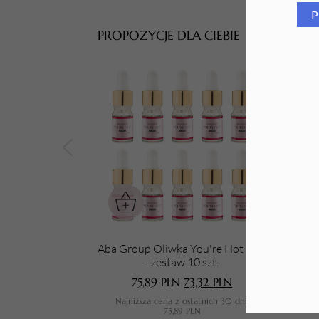
P
Tarki i nakładki
PROPOZYCJE DLA CIEBIE
Aba Group Oliwka You're Hot 5 ml
- zestaw 10 szt.
Gu
75,89
PLN
73,32
PLN
Najniższa cena z ostatnich 30 dni:
N
75,89
PLN