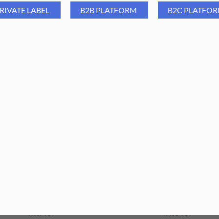
Poziom ostrości: delikatny
RIVATE LABEL
B2B PLATFORM
B2C PLATFO
Aba Group Oliwka Yummy
Aba Group Pilnik do pazno
mmy 15 ml - zestaw 10 szt.
PÓŁKSIĘŻYC 100/180
STANDARD - FLAMING, 1
131,89
PLN
127,67
PLN
1 193,10
PLN
950,00
PL
sztuk
ajniższa cena z ostatnich 30 dni:
Najniższa cena z ostatnich 30 dn
131,89
PLN
193,10
PLN