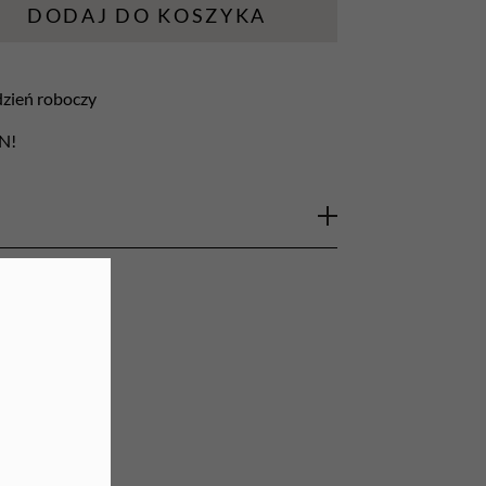
DODAJ DO KOSZYKA
URZĄDZENIA
Lampy do paznokci
 dzień roboczy
Lampy na biurko
LN!
Podgrzewacze do wosku
ształcie małego, wąskiego stożka o
owych. Przeznaczony głównie do skórek.
i sterylizacji. Pasuje do każdej frezarki typu
uniwersalny)