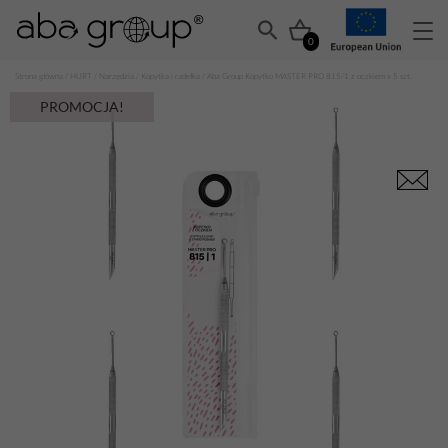
0
Strona główna
/
HURT
/
Narzędzia
/
Kopytka i radełka
/ Aba Group Kopytko MASTER PRO 815/1 z oczkiem x 5 szt.
PROMOCJA!