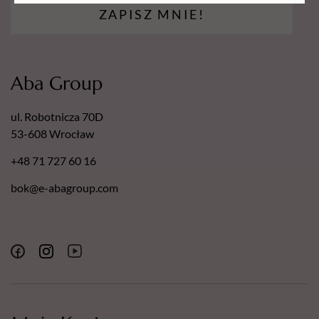
ZAPISZ MNIE!
Aba Group
ul. Robotnicza 70D
53-608 Wrocław
+48 71 727 60 16
bok@e-abagroup.com