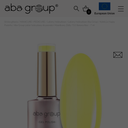
0
Strona główna
/
MANICURE I PEDICURE
/
Lakiery Hybrydowe
/
Lakiery Hybrydowe Aba Group
/
Kolekcja Happy
Pastello
/ Aba Group Lakier hybrydowy do paznokci Masełkowy Żółty 712 Banana Boo – 7 ml