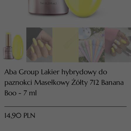
Aba Group Lakier hybrydowy do
paznokci Masełkowy Żółty 712 Banana
TWÓJ KOSZYK (
0
)
Suma koszyka (
0
)
Boo - 7 ml
PRZEJDŹ DO KOSZYKA
14,90
PLN