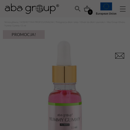
0
Strona główna
/
KOSMETYKA PROFESJONALNA
/
Pielęgnacja dłoni i stóp
/
Oliwki do dłoni i paznokci
/ Aba Group Oliwka
Yummy Gummy 15 ml
PROMOCJA!