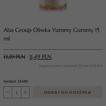
Aba Group Oliwka Yummy Gummy 15
ml
13,19
PLN
11,49
PLN
TWÓJ KOSZYK (
0
)
Najniższa cena z ostatnich 30 dni:
13,19
PLN
Suma koszyka (
0
)
PRZEJDŹ DO KOSZYKA
Symbol: 16580
DODAJ DO KOSZYKA
ilość
Aba