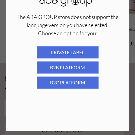
Kompozycja zapachowa:
hubba bubba
Pojemność:
15ml
The ABA GROUP store does not support the
language version you have selected.
Aba Group Oliwka HER ERA 5 ml
Aba Group Oli
Choose an option for you:
7,59
PLN
13,
PRIVATE LABEL
B2B PLATFORM
Newsy Aba Group!
B2C PLATFORM
Bądź na bieżąco i łap promocję tylko dla subskrybentów!
ZAPISZ MNIE!