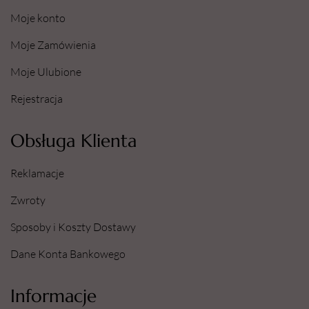
dermatologicznym.
Moje konto
Nasze pilniki posiadają następujące certyfikaty:
Europejski Certyfikat Bezpieczeństwa.
Moje Zamówienia
Certyfikat - Europejska gwarancja najwyższej
Moje Ulubione
jakości.
Certyfikat - Europejski lider jakości.
Rejestracja
Obsługa Klienta
Reklamacje
Zwroty
Sposoby i Koszty Dostawy
Dane Konta Bankowego
Informacje