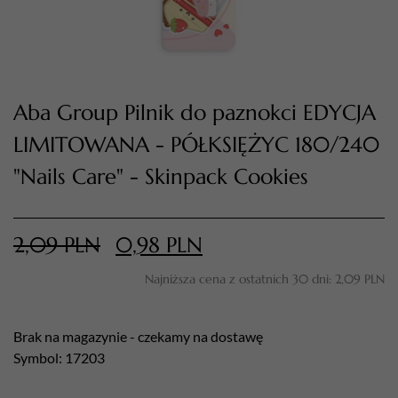
Aba Group Pilnik do paznokci EDYCJA
LIMITOWANA - PÓŁKSIĘŻYC 180/240
"Nails Care" - Skinpack Cookies
TWÓJ KOSZYK (
0
)
2,09
PLN
0,98
PLN
Suma koszyka (
0
)
Najniższa cena z ostatnich 30 dni:
2,09
PLN
PRZEJDŹ DO KOSZYKA
Brak na magazynie - czekamy na dostawę
Symbol: 17203