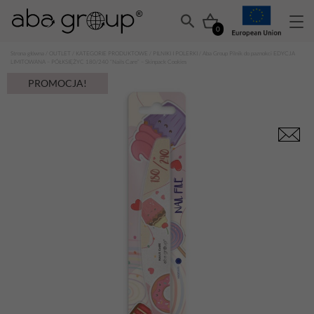
0
Strona główna
/
OUTLET
/
KATEGORIE PRODUKTOWE
/
PILNIKI I POLERKI
/ Aba Group Pilnik do paznokci EDYCJA
LIMITOWANA – PÓŁKSIĘŻYC 180/240 “Nails Care” – Skinpack Cookies
PROMOCJA!