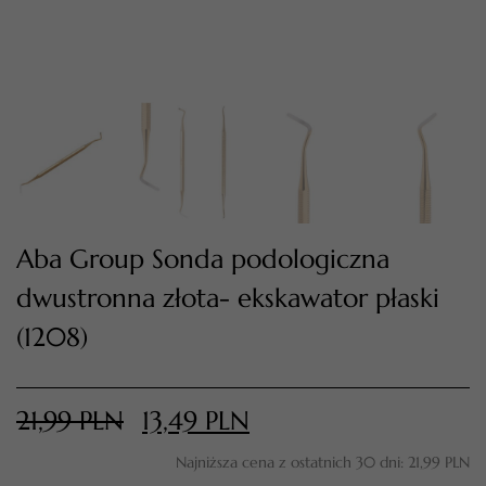
Aba Group Sonda podologiczna
dwustronna złota- ekskawator płaski
TWÓJ KOSZYK (
0
)
Suma koszyka (
0
)
(1208)
PRZEJDŹ DO KOSZYKA
21,99
PLN
13,49
PLN
Najniższa cena z ostatnich 30 dni:
21,99
PLN