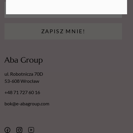
ZAPISZ MNIE!
Aba Group
ul. Robotnicza 70D
53-608 Wrocław
+48 71 727 60 16
bok@e-abagroup.com