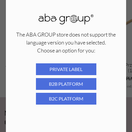
The ABA GROUP store does not support the
language version you have selected.
Choose an option for you:
Aba Group Skalpel do pedicure (1361)
Aba Group Prz
PRIVATE LABEL
(
29,69
PLN
18,28
PL
B2B PLATFORM
Najniższa cena z os
B2C PLATFORM
Newsy Aba Group!
Bądź na bieżąco i łap promocję tylko dla subskrybentów!