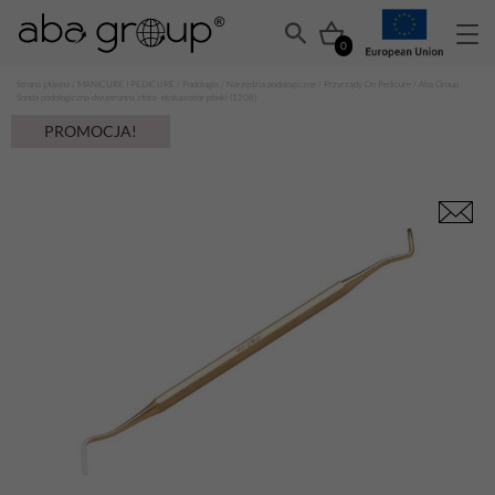
0
Strona główna
/
MANICURE I PEDICURE
/
Podologia
/
Narzędzia podologiczne
/
Przyrządy Do Pedicure
/ Aba Group
Sonda podologiczna dwustronna złota- ekskawator płaski (1208)
PROMOCJA!