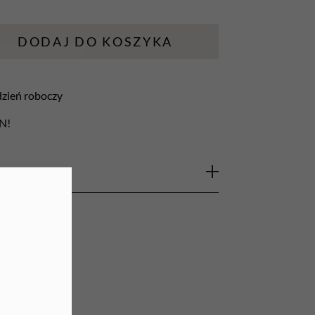
URZĄDZENIA
DODAJ DO KOSZYKA
Lampy do paznokci
Lampy na biurko
 dzień roboczy
Podgrzewacze do wosku
LN!
acy z żelem to niezastąpione narzędzie
dla
różniające się niezwykłą jakością i trwałością.
kształt i sztywne włosie pędzelka zapewniają
ą materiału, co umożliwia precyzyjne i