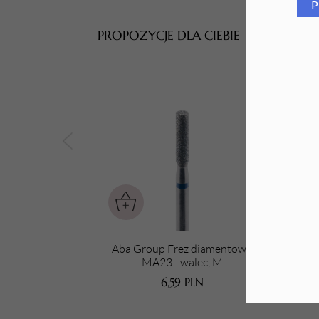
P
Tarki i nakładki
PROPOZYCJE DLA CIEBIE
Aba Group Frez diamentowy
A
MA23 - walec, M
6,59
PLN