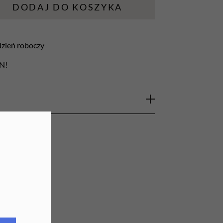
DODAJ DO KOSZYKA
URZĄDZENIA
Lampy do paznokci
 dzień roboczy
Lampy na biurko
LN!
Podgrzewacze do wosku
ze specjalnej, twardej, hartowanej stali
ko nakładane diamentowe opiłki o małych
re zapewniają komfortową pracę oraz bardzo
ki polecane są do pedicure oraz manicure
akrylowej, matowienia progu tipsa,
naskórka, przydatne w usuwaniu zgrubiałych