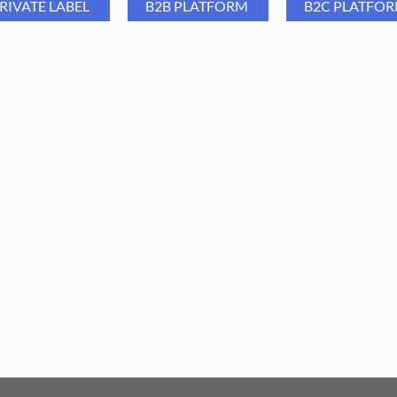
skórek z boku paznokcia oraz 
RIVATE LABEL
B2B PLATFORM
B2C PLATFO
szlifowania i nadawania osta
wgłębień w żelu bądź w akrylu 
Tolerancja wymiaru wynosi 0,
ba Group Frez diamentowy
Aba Group Frez diamento
MA50 - walec, M
MC25 - walec, M
6,59
PLN
6,59
PLN