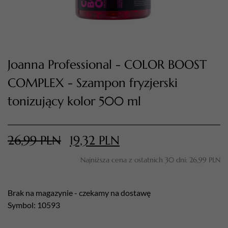
Joanna Professional - COLOR BOOST
COMPLEX - Szampon fryzjerski
tonizujący kolor 500 ml
TWÓJ KOSZYK (
0
)
26,99
PLN
19,32
PLN
Suma koszyka (
0
)
Najniższa cena z ostatnich 30 dni:
26,99
PLN
PRZEJDŹ DO KOSZYKA
Brak na magazynie - czekamy na dostawę
Symbol: 10593