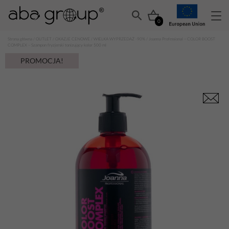
0
Strona główna
/
OUTLET
/
OKAZJE CENOWE
/
WIELKA WYPRZEDAŻ -90%
/ Joanna Professional – COLOR BOOST
COMPLEX – Szampon fryzjerski tonizujący kolor 500 ml
PROMOCJA!