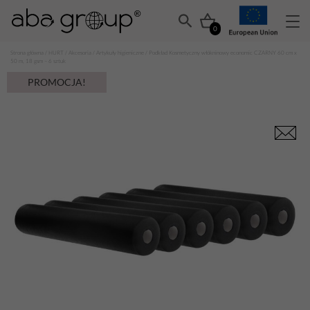
0
Strona główna
/
HURT
/
Akcesoria
/
Artykuły higieniczne
/ Podkład Kosmetyczny włókninowy economic CZARNY 60 cm x
50 m, 18 gsm – 6 sztuk
PROMOCJA!