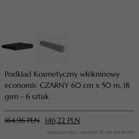
Podkład Kosmetyczny włókninowy
economic CZARNY 60 cm x 50 m, 18
TWÓJ KOSZYK (
0
)
gsm - 6 sztuk
Suma koszyka (
0
)
PRZEJDŹ DO KOSZYKA
164,96
PLN
146,22
PLN
Najniższa cena z ostatnich 30 dni:
164,96
PLN