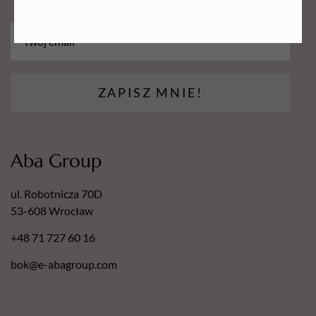
ZAPISZ MNIE!
Aba Group
ul. Robotnicza 70D
53-608 Wrocław
+48 71 727 60 16
bok@e-abagroup.com