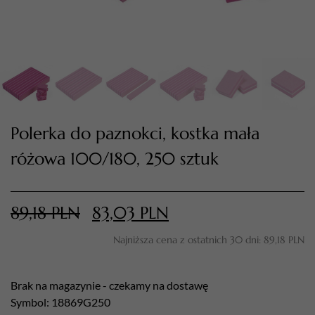
Polerka do paznokci, kostka mała
różowa 100/180, 250 sztuk
TWÓJ KOSZYK (
0
)
Suma koszyka (
0
)
89,18
PLN
83,03
PLN
Najniższa cena z ostatnich 30 dni:
89,18
PLN
PRZEJDŹ DO KOSZYKA
Brak na magazynie - czekamy na dostawę
Symbol: 18869G250