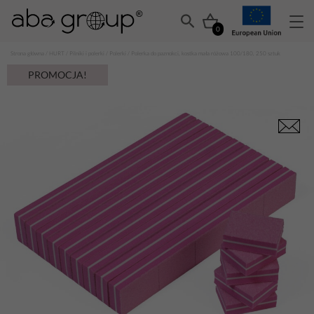
0
Strona główna
/
HURT
/
Pilniki i polerki
/
Polerki
/ Polerka do paznokci, kostka mała różowa 100/180, 250 sztuk
PROMOCJA!