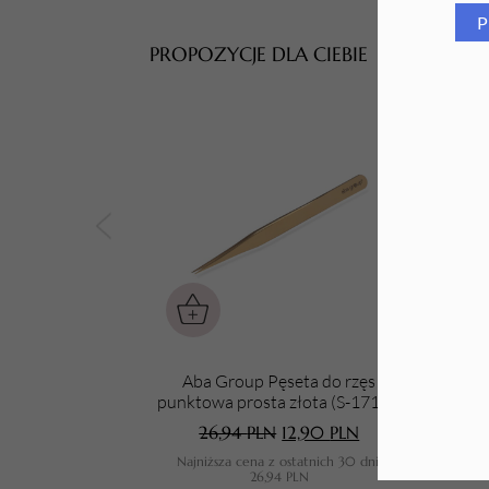
P
Tarki i nakładki
PROPOZYCJE DLA CIEBIE
Aba Group Pęseta do rzęs
Aba
punktowa prosta złota (S-171-B)
26,94
PLN
12,90
PLN
Najniższa cena z ostatnich 30 dni:
N
26,94
PLN