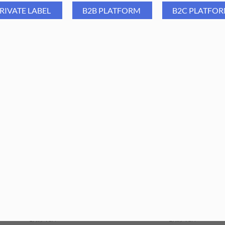
RIVATE LABEL
B2B PLATFORM
B2C PLATFO
 Group Pęseta podologiczna
Aba Group Pęseta podologi
13 cm (1386)
11 cm (1400)
29,69
PLN
9,90
PLN
29,69
PLN
9,90
PLN
ajniższa cena z ostatnich 30 dni:
Najniższa cena z ostatnich 30 dn
29,69
PLN
29,69
PLN