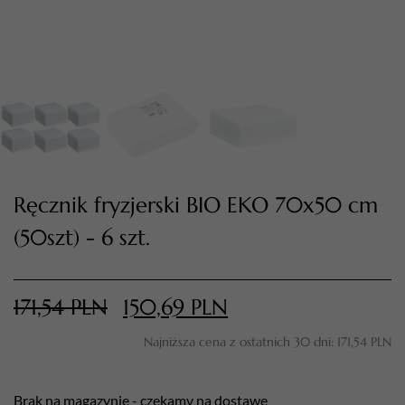
Ręcznik fryzjerski BIO EKO 70x50 cm
(50szt) - 6 szt.
TWÓJ KOSZYK (
0
)
Suma koszyka (
0
)
171,54
PLN
150,69
PLN
PRZEJDŹ DO KOSZYKA
Najniższa cena z ostatnich 30 dni:
171,54
PLN
Brak na magazynie - czekamy na dostawę