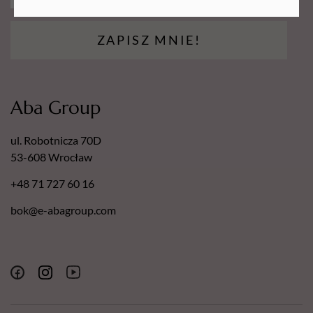
ZAPISZ MNIE!
Aba Group
ul. Robotnicza 70D
53-608 Wrocław
+48 71 727 60 16
bok@e-abagroup.com