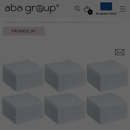
0
Strona główna
/
HURT
/
Akcesoria
/
Artykuły higieniczne
/ Ręcznik fryzjerski BIO EKO 70×50 cm (50szt) – 6 szt.
PROMOCJA!