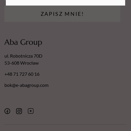
ZAPISZ MNIE!
Aba Group
ul. Robotnicza 70D
53-608 Wrocław
+48 71 727 60 16
bok@e-abagroup.com