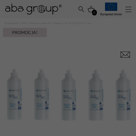
0
Strona główna
/
HURT
/
Manicure i pedicure
/
Preparaty
/ Żel do usg 500 ml x 5 szt.
PROMOCJA!