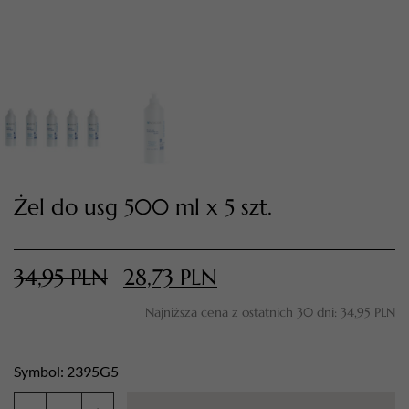
Żel do usg 500 ml x 5 szt.
TWÓJ KOSZYK (
0
)
Suma koszyka (
0
)
34,95
PLN
28,73
PLN
Najniższa cena z ostatnich 30 dni:
34,95
PLN
PRZEJDŹ DO KOSZYKA
Symbol: 2395G5