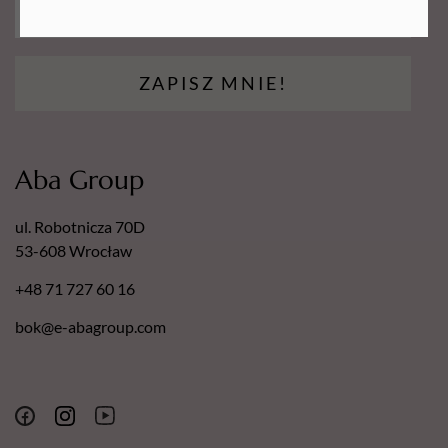
ZAPISZ MNIE!
Aba Group
ul. Robotnicza 70D
53-608 Wrocław
+48 71 727 60 16
bok@e-abagroup.com