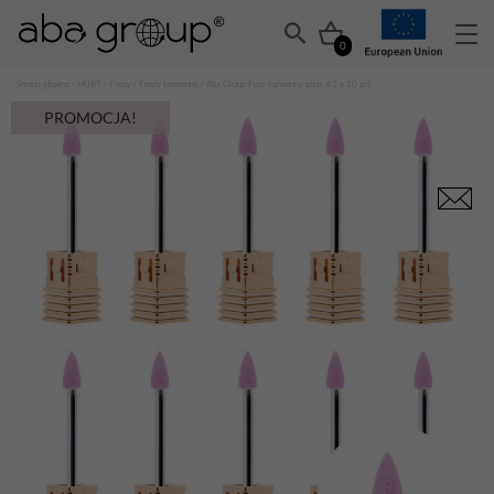
0
Strona główna
/
HURT
/
Frezy
/
Frezy kamienne
/ Aba Group Frez kamienny szpic 62 x 10 szt.
PROMOCJA!