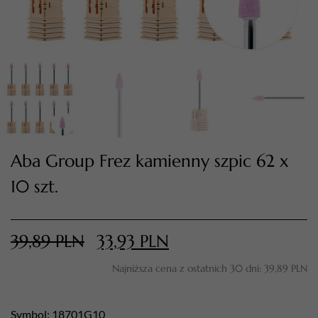
Aba Group Frez kamienny szpic 62 x
10 szt.
TWÓJ KOSZYK (
0
)
Suma koszyka (
0
)
39,89
PLN
33,93
PLN
PRZEJDŹ DO KOSZYKA
Najniższa cena z ostatnich 30 dni:
39,89
PLN
Symbol: 18701G10