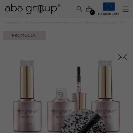
0
Strona główna
/
HURT
/
Manicure i pedicure
/
Lakiery hybrydowe
/ Aba Group TOP NO WIPE – Quail Egg Dot – 7 ml x 3
szt.
PROMOCJA!