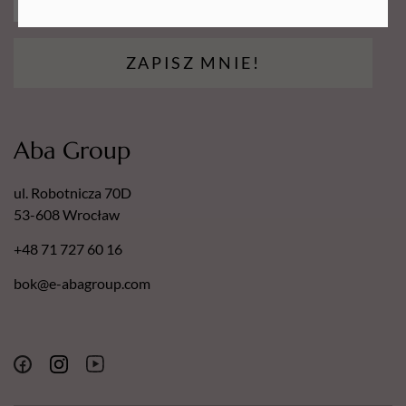
ZAPISZ MNIE!
Aba Group
ul. Robotnicza 70D
53-608 Wrocław
+48 71 727 60 16
bok@e-abagroup.com