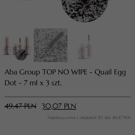
Aba Group TOP NO WIPE - Quail Egg
Dot - 7 ml x 3 szt.
TWÓJ KOSZYK (
0
)
Suma koszyka (
0
)
49,47
PLN
30,07
PLN
PRZEJDŹ DO KOSZYKA
Najniższa cena z ostatnich 30 dni:
49,47
PLN