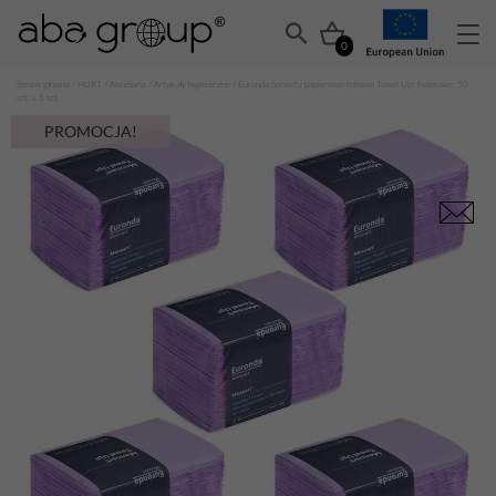
0
Strona główna
/
HURT
/
Akcesoria
/
Artykuły higieniczne
/ Euronda Serwety papierowo-foliowe Towel Up! fioletowe, 50
szt. x 5 szt.
PROMOCJA!