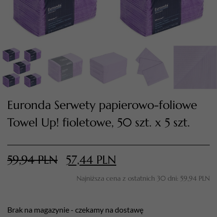
Euronda Serwety papierowo-foliowe
Towel Up! fioletowe, 50 szt. x 5 szt.
TWÓJ KOSZYK (
0
)
Suma koszyka (
0
)
59,94
PLN
57,44
PLN
PRZEJDŹ DO KOSZYKA
Najniższa cena z ostatnich 30 dni:
59,94
PLN
Brak na magazynie - czekamy na dostawę