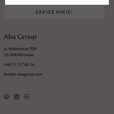
ZAPISZ MNIE!
Aba Group
ul. Robotnicza 70D
53-608 Wrocław
+48 71 727 60 16
bok@e-abagroup.com